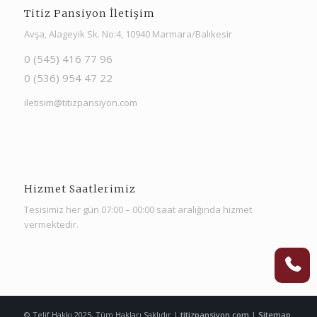
Titiz Pansiyon İletişim
Avşa, Alageyik Sk. No:4, 10940 Marmara/Balıkesir
0 (545) 416 77 96
0 (536) 954 47 22
iletisim@titizpansiyon.com
Hizmet Saatlerimiz
Tesisimiz her gün 07:00 – 00:00 saat aralığında hizmet
vermektedir.
© Telif Hakkı 2025, Tüm Hakları Saklıdır |
titizpansiyon.com
|
Sitemap